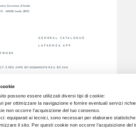
tiva Ceramica d’Imola
, 13 - 40026 Imola (BO)
1
GENERAL CATALOGUE
S
LAFAENZA APP
ETWORK
C.F. E REG. IMPR. BO 00286900378 R.E.A. BO 5545
 cookie
to possono essere utilizzati diversi tipi di cookie:
i per ottimizzare la navigazione e fornire eventuali servizi richie
kie non occorre l’acquisizione del tuo consenso.
ici: equiparati ai tecnici, sono necessari per elaborare statistic
imizzare il sito. Per questi cookie non occorre l’acquisizione del 