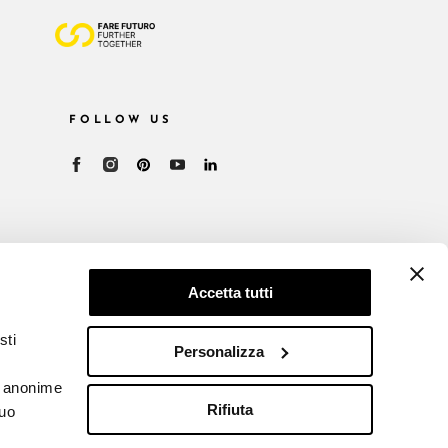
FOLLOW US
Accetta tutti
sti
Personalizza
he anonime
Rifiuta
tuo