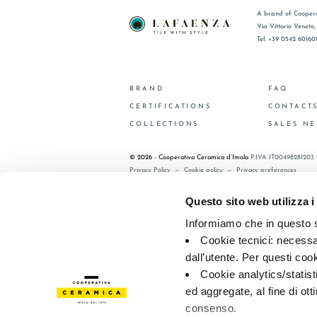
A brand of Coopera
Via Vittorio Veneto
Tel: +39 0542 60160
BRAND
FAQ
CERTIFICATIONS
CONTACT
COLLECTIONS
SALES N
© 2026 - Cooperativa Ceramica d’Imola
P.IVA IT00498281203 
Privacy Policy
—
Cookie policy
—
Privacy preferences
Questo sito web utilizza i
Informiamo che in questo si
Cookie tecnici: necessar
dall’utente. Per questi coo
Cookie analytics/statist
ed aggregate, al fine di ott
consenso.