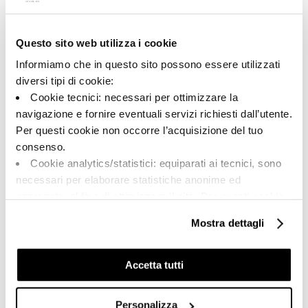
Questo sito web utilizza i cookie
A brand of Cooperativa Ceramica d’Imola
Via Vittorio Veneto, 13 - 40026 Imola (BO)
Informiamo che in questo sito possono essere utilizzati
Tel: +39 0542 601601
diversi tipi di cookie:
Cookie tecnici: necessari per ottimizzare la
navigazione e fornire eventuali servizi richiesti dall’utente.
Per questi cookie non occorre l’acquisizione del tuo
BRAND
consenso.
CERTIFICATIONS
Cookie analytics/statistici: equiparati ai tecnici, sono
COLLECTIONS
necessari per elaborare statistiche anonime ed
aggregate, al fine di ottimizzare il sito. Per questi cookie
non occorre l’acquisizione del tuo consenso.
Mostra dettagli
Cookie di profilazione/marketing: sono utilizzati, solo
FAQ
previo tuo consenso, per esaminare le tue abitudini di
CONTACTS
navigazione e mostrarti quindi avvisi pubblicitari mirati, in
Accetta tutti
linea con le tue preferenze.
SALES NETWORK
Ti chiediamo di effettuare le tue scelte sull’utilizzo dei
Personalizza