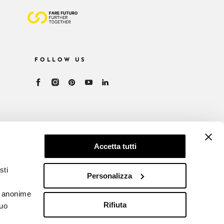
FOLLOW US
Accetta tutti
sti
Personalizza
he anonime
Rifiuta
tuo