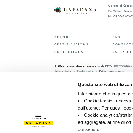
A brand of Coopera
Via Vittorio Veneto
Tel: +39 0542 60160
BRAND
FAQ
CERTIFICATIONS
CONTACT
COLLECTIONS
SALES N
© 2026 - Cooperativa Ceramica d’Imola
P.IVA IT00498281203 
Privacy Policy
—
Cookie policy
—
Privacy preferences
Questo sito web utilizza i
Informiamo che in questo si
Cookie tecnici: necessar
dall’utente. Per questi coo
Cookie analytics/statist
ed aggregate, al fine di ott
consenso.