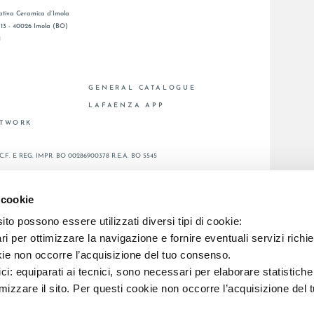
tiva Ceramica d’Imola
, 13 - 40026 Imola (BO)
1
GENERAL CATALOGUE
S
LAFAENZA APP
ETWORK
C.F. E REG. IMPR. BO 00286900378 R.E.A. BO 5545
 cookie
to possono essere utilizzati diversi tipi di cookie:
i per ottimizzare la navigazione e fornire eventuali servizi richie
kie non occorre l’acquisizione del tuo consenso.
ici: equiparati ai tecnici, sono necessari per elaborare statistic
imizzare il sito. Per questi cookie non occorre l’acquisizione del 